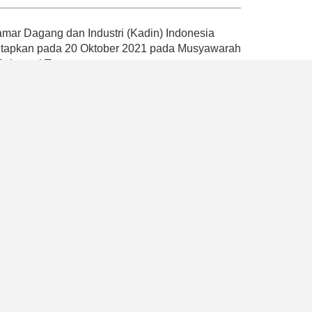
ar Dagang dan Industri (Kadin) Indonesia
tetapkan pada 20 Oktober 2021 pada Musyawarah
 Sulawesi Tenggara.
andemi dengan mencetuskan empat Pilar Kadin
atan, pemberdayaan ekonomi nasional dan
ompetensi, serta penguatan organisasi dan
k memperkuat peran Kadin Indonesia sebagai
ah, mikro, besar, dan industri
program yang dapat mendukung pemerintah
2045 dengan memaksimalkan peran aktif Kadin
, Kadin Indonesia juga berhasil memberikan
akat umum bahwa hanya terdapat satu Kadin di
a usaha dan payung asosiasi dunia usaha
ssional.