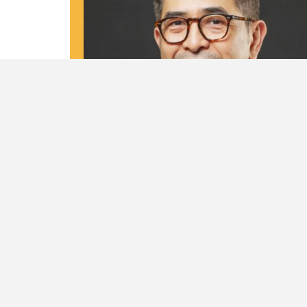
Biodata
Nama Lengkap
M. Arsjad Rasjid P.M
Tempat dan Tanggal Lahir