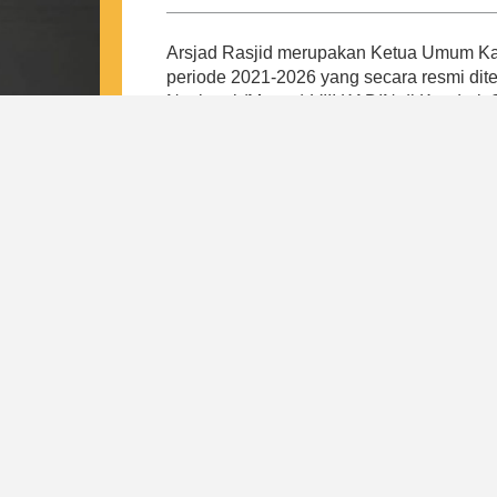
Arsjad Rasjid merupakan Ketua Umum Kam
periode 2021-2026 yang secara resmi di
Nasional (Munas) VIII KADIN di Kendari,
Arsjad merespon tantangan pada masa p
Indonesia, yaitu tulang punggung keseh
daerah, peningkatan kewirausahaan dan k
regulasi internal. Hal ini bertujuan untu
payung baik bagi pengusaha kecil, meneng
Dari 4 pilar tersebut, lahirlah program-
mewujudkan visi Indonesia Emas Tahun 
Indonesia. Di bawah kepemimpinan Arsjad
kepastian kepada pemerintah dan masyar
Indonesia sebagai induk organisasi duni
nasional yang resilient, mandiri, dan profe